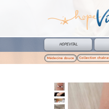
HOPEVITAL
Collection chakra
Médecine douce