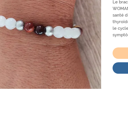
Le bra
WOMAN 
santé d
thyroïde
le cycl
symptôm
syndro
douleurs
compos
luneet 
de 18 à
rallong
bracele
distrib