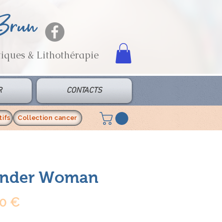
 Brun
tiques & Lithothérapie
R
CONTACTS
ifs
Collection cancer
nder Woman
Prix
00 €