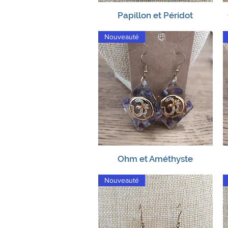
Papillon et Péridot
Aperçu rapide
Nouveauté
Ohm et Améthyste
Aperçu rapide
Nouveauté