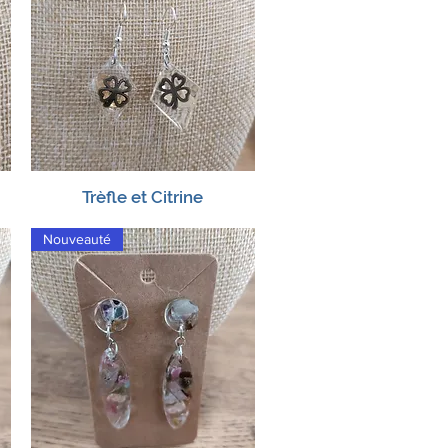
Trèfle et Citrine
Aperçu rapide
Nouveauté