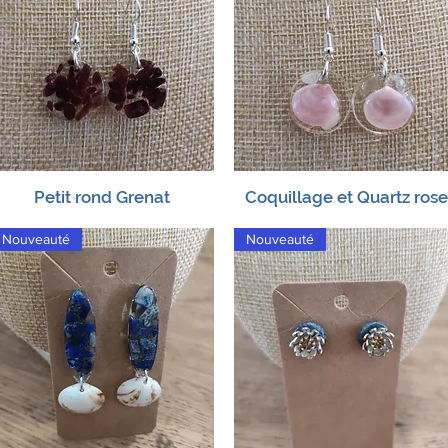
Petit rond Grenat
Coquillage et Quartz rose
Aperçu rapide
Aperçu rapide
Nouveauté
Nouveauté