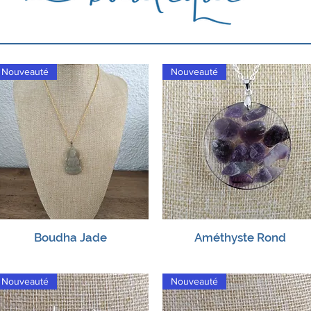
Nouveauté
Nouveauté
Boudha Jade
Améthyste Rond
Aperçu rapide
Aperçu rapide
Nouveauté
Nouveauté