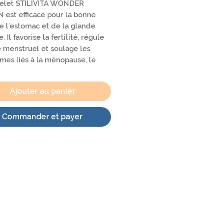
celet STILIVITA WONDER
est efficace pour la bonne
e l'estomac et de la glande
. Il favorise la fertilité, régule
e menstruel et soulage les
es liés à la ménopause, le
me prémenstruel et les
 liés aux règles. Il est
Ajouter au panier
é de pierre de
mookaite. Sa taille est réglable
 23cm grâce à sa chaîne de
Commander et payer
e en acier inoxydable. Ce
t est imaginé, fabriqué et
ué depuis la France.