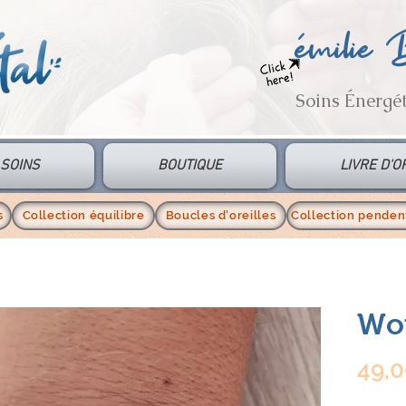
émilie
Soins Énergé
SOINS
BOUTIQUE
LIVRE D'O
s
Collection équilibre
Boucles d'oreilles
Collection pendent
Wo
49,