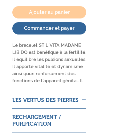
Ajouter au panier
Commander et payer
Le bracelet STILIVITA MADAME
LIBIDO est bénéfique à la fertilité.
Il équilibre les pulsions sexuelles.
Il apporte vitalité et dynamisme
ainsi quun renforcement des
fonctions de l'appareil génital. Il
est composé de quartz
rose et cornaline. Sa taille
LES VERTUS DES PIERRES
est réglable de 18 à 23cm grâce à
sa chaîne de rallonge en acier
Quartz rose
inoxydable. Ce bracelet est
RECHARGEMENT /
Pierre d’amour et d’énergie
imaginé, fabriqué et distribué
PURIFICATION
maternelle. Favorise confiance et
depuis la France.
estime de soi. Apporte paix et
Plongez le bracelet dans de l'eau