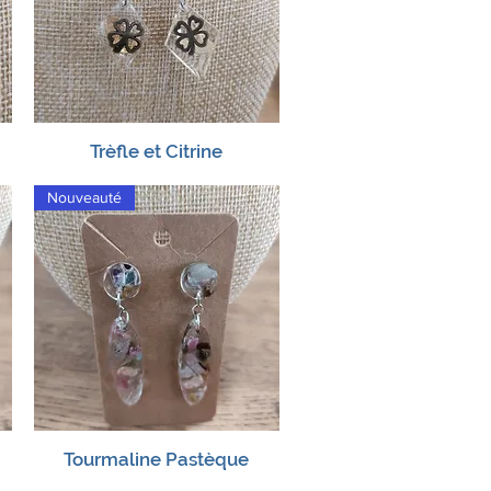
Trèfle et Citrine
Aperçu rapide
Nouveauté
Tourmaline Pastèque
Aperçu rapide