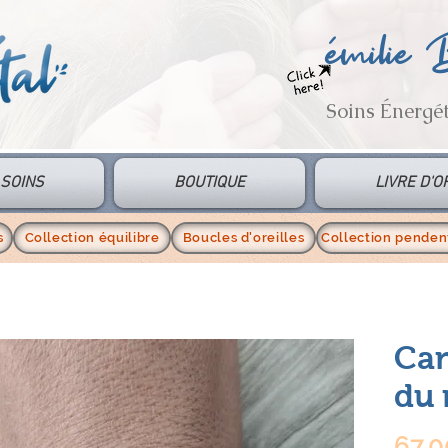
émilie
Soins Énergé
SOINS
BOUTIQUE
LIVRE D'O
s
Collection équilibre
Boucles d'oreilles
Collection pendent
Can
du 
67,0