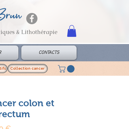
 Brun
tiques & Lithothérapie
R
CONTACTS
ifs
Collection cancer
cer colon et
rectum
Prix
0 €