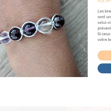
Les bra
sont u
celui-c
préveni
Si ceux
votre b
contact
celui q