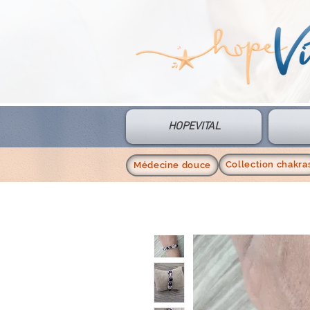
HOPEVITAL
Collection chakra
Médecine douce