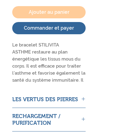
Ajouter au panier
Commander et payer
Le bracelet STILIVITA
ASTHME restaure au plan
énergétique les tissus mous du
corps. Il est efficace pour traiter
l'asthme et favorise également la
santé du système immunitaire. Il
est composé
de rhodocrosite et améthyste ain
LES VERTUS DES PIERRES
si que d'une magnifique fleur de
lotus. Sa taille est réglable de 18
Rhodocrosite
à 23cm grâce à sa chaîne de
RECHARGEMENT /
Pierre anti-stress. Forte action
rallonge en acier inox
PURIFICATION
relationnelle parents-enfants.
Favorise l’amour de soi. Amplifie
Plongez le bracelet dans de l'eau