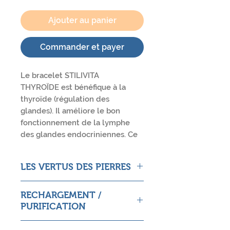
Ajouter au panier
Commander et payer
Le bracelet STILIVITA
THYROÏDE est bénéfique à la
thyroïde (régulation des
glandes). Il améliore le bon
fonctionnement de la lymphe
des glandes endocriniennes. Ce
bracelet est déconseillé aux
personnes à la tension basse. Il
LES VERTUS DES PIERRES
est composé de lapis
lazuli et calcédoine ainsi que
Lapis Lazuli
d'un magnifique charm chakra
RECHARGEMENT /
Pierre de sagesse. Contribue à la
gorge. Sa taille est réglable de 18
PURIFICATION
concentration et à l’intuition.
à 23cm grâce à sa chaîne de
Stimule la créativité. Aide à la
Plongez le bracelet dans de l'eau
rallonge en acier inoxydable. Ce