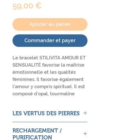
Prix
59,00 €
Ajouter au panier
Commander et payer
Le bracelet STILIVITA AMOUR ET
SENSUALITÉ favorise la maîtrise
émotionnelle et les qualités
féminines. Il favorise également
l'amour y compris spirituel. Il est
composé d'opal, tourmaline
rose et de perles. Sa taille
est réglable de 18 à 23cm grâce à
LES VERTUS DES PIERRES
sa chaîne de rallonge en acier
inoxydable. Ce bracelet est
Tourmaline Rose
imaginé, fabriqué et distribué
RECHARGEMENT /
Pierre mettant en lumière sa
depuis la France.
PURIFICATION
voie. Stimulante et remotivante.